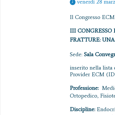
 venerdì 28 mar
Il Congresso ECM d
III CONGRESSO
FRATTURE: UNA 
Sede:
Sala Conveg
inserito nella lis
Provider ECM (ID
Professione:
Medic
Ortopedico, Fisiot
Discipline:
Endocrin