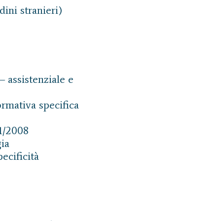
dini stranieri)
– assistenziale e
ormativa specifica
81/2008
gia
pecificità