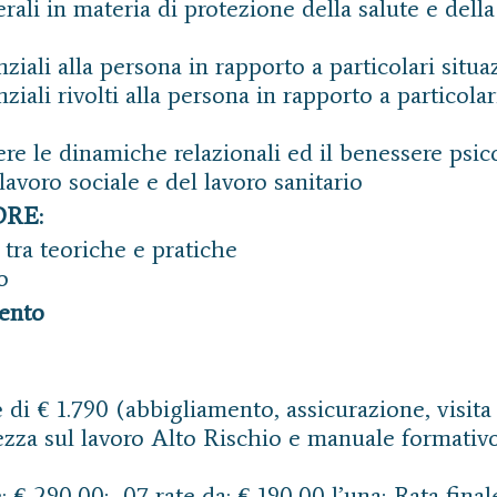
rali in materia di protezione della salute e della
nziali alla persona in rapporto a particolari situaz
nziali rivolti alla persona in rapporto a particolar
ere le dinamiche relazionali ed il benessere psic
avoro sociale e del lavoro sanitario
ORE:
i tra teoriche e pratiche
o
ento
è di € 1.790 (abbigliamento, assicurazione, visit
zza sul lavoro Alto Rischio e manuale formativo
: € 290,00; 07 rate da: € 190,00 l’una; Rata fina