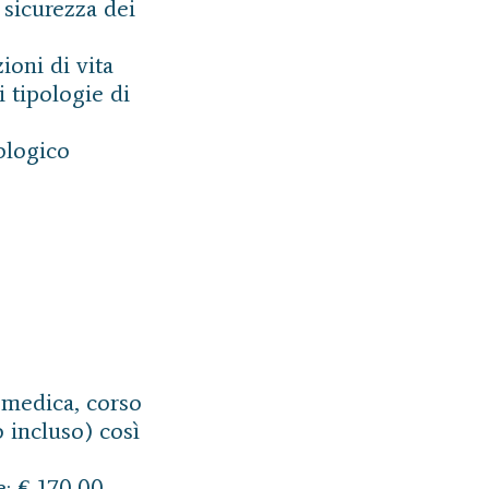
 sicurezza dei
ioni di vita
i tipologie di
ologico
a medica, corso
 incluso) così
le: € 170,00