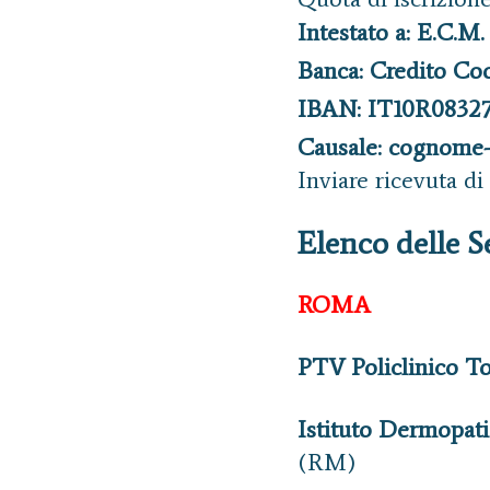
Intestato a: E.C.M.
Banca: Credito Co
IBAN: IT10R0832
Causale: cognome-
Inviare ricevuta d
Elenco delle Se
ROMA
PTV Policlinico To
Istituto Dermopat
(RM)